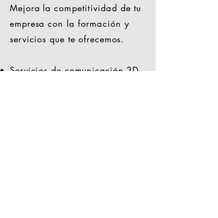
Mejora la
competitividad
de tu
empresa con la
formación
y
servicios que te ofrecemos.
Servicios de comunicación 3D
Implantación BIM
Paquetes formativos a medida
Consultoría en software 3D
Fotografía 360 para tours
virtuales