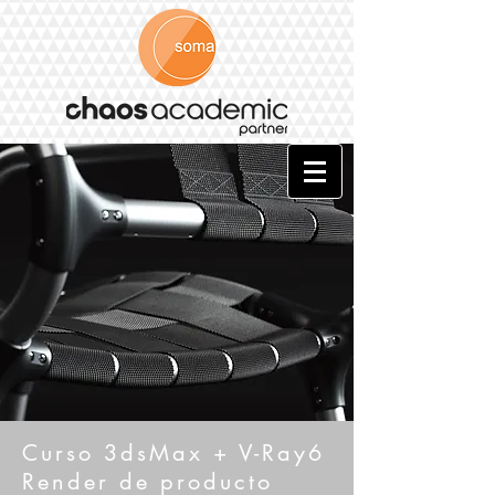
Curso 3dsMax + V-Ray6
Render de producto