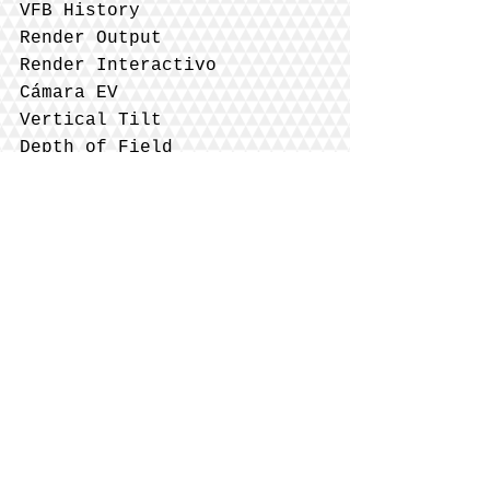
VFB History
Render Output
Render Interactivo
Cámara EV
Vertical Tilt
Depth of Field
V-Ray Sun
V-Ray Lights
V-Ray Sphere Light
Dome Light HDRi
V-Ray IES lights
Materiales y parámetros
Mapas de corrección de color
Mapa Reflection, Glossiness,
Bump, normal
Librerías de materiales
Compresión de rango dinámico
32 bits